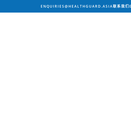
ENQUIRIES@HEALTHGUARD.ASIA联系我们ENQ
直观