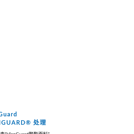
Guard
GUARD® 处理