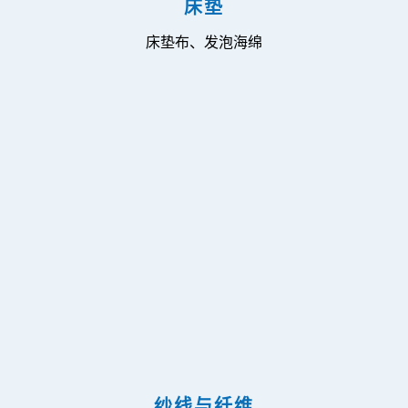
床垫
床垫布、发泡海绵
纱线与纤维