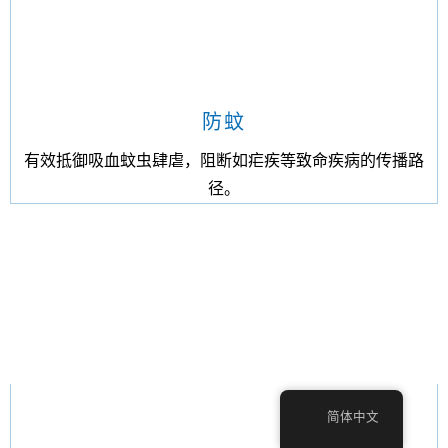
防蚊
有效抵御吸血蚊虫肆虐，阻断如疟疾等致命疾病的传播路
径。
简体中文