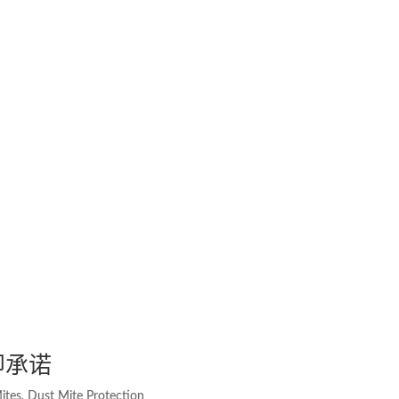
即承诺
ites
,
Dust Mite Protection