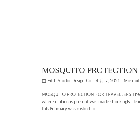
MOSQUITO PROTECTION
由
Fifth Studio Design Co.
|
4 月 7, 2021
|
Mosquit
MOSQUITO PROTECTION FOR TRAVELLERS The import
where malaria is present was made shockingly clea
this February was rushed to...