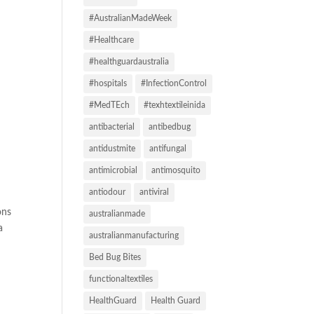
#AustralianMadeWeek
#Healthcare
#healthguardaustralia
#hospitals
#InfectionControl
#MedTEch
#texhtextileinida
antibacterial
antibedbug
antidustmite
antifungal
antimicrobial
antimosquito
antiodour
antiviral
ons
australianmade
a
australianmanufacturing
Bed Bug Bites
functionaltextiles
HealthGuard
Health Guard