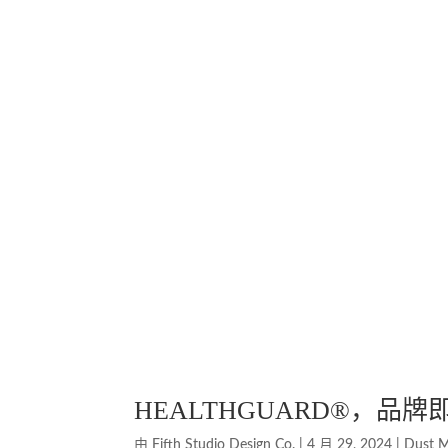
HEALTHGUARD®，品牌
由
Fifth Studio Design Co.
|
4 月 29, 2024
|
Dust M