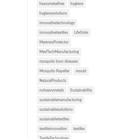
heavymetalfree
hygiene
hygienesolutions
innovativetechnology
innovativetextiles
LifeStyle
MattressProtector
MedTechManufacturing
mosquito born diseases
Mosquito Repeller
mould
NaturalProducts
noheavymetals
Sustainability
sustainablemanufacturing
sustainablesolutions
sustainabletextiles
textileinnovation
textiles
TextileTechnology