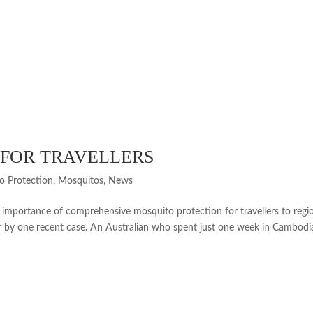
 FOR TRAVELLERS
o Protection
,
Mosquitos
,
News
ance of comprehensive mosquito protection for travellers to regi
r by one recent case. An Australian who spent just one week in Cambodi