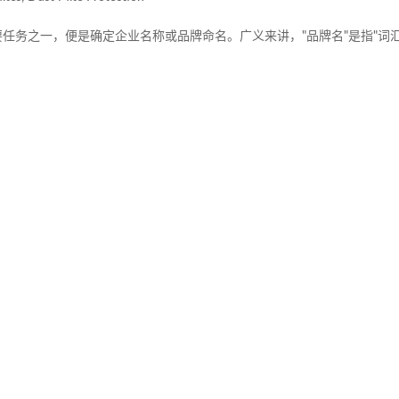
时首要任务之一，便是确定企业名称或品牌命名。广义来讲，"品牌名"是指"词