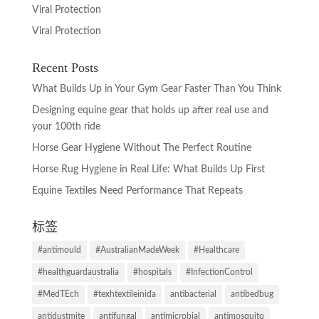
Viral Protection
Viral Protection
Recent Posts
What Builds Up in Your Gym Gear Faster Than You Think
Designing equine gear that holds up after real use and
your 100th ride
Horse Gear Hygiene Without The Perfect Routine
Horse Rug Hygiene in Real Life: What Builds Up First
Equine Textiles Need Performance That Repeats
标签
#antimould
#AustralianMadeWeek
#Healthcare
#healthguardaustralia
#hospitals
#InfectionControl
#MedTEch
#texhtextileinida
antibacterial
antibedbug
antidustmite
antifungal
antimicrobial
antimosquito