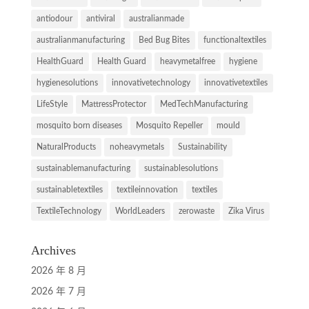
antiodour
antiviral
australianmade
australianmanufacturing
Bed Bug Bites
functionaltextiles
HealthGuard
Health Guard
heavymetalfree
hygiene
hygienesolutions
innovativetechnology
innovativetextiles
LifeStyle
MattressProtector
MedTechManufacturing
mosquito born diseases
Mosquito Repeller
mould
NaturalProducts
noheavymetals
Sustainability
sustainablemanufacturing
sustainablesolutions
sustainabletextiles
textileinnovation
textiles
TextileTechnology
WorldLeaders
zerowaste
Zika Virus
Archives
2026 年 8 月
2026 年 7 月