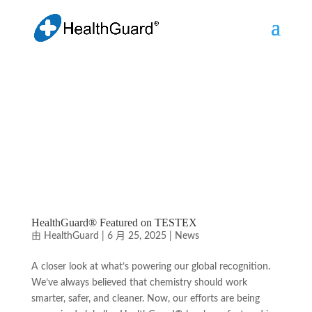
HealthGuard® Featured on TESTEX
由
HealthGuard
|
6 月 25, 2025
|
News
A closer look at what’s powering our global recognition.
We’ve always believed that chemistry should work
smarter, safer, and cleaner. Now, our efforts are being