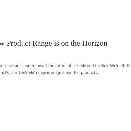
w Product Range is on the Horizon
e we are soon to unveil the future of lifestyle and textiles. We’re thrill
d®. The ‘LifeStyle’ range is not just another product...