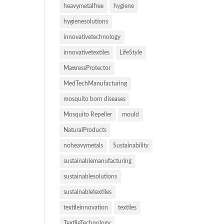
heavymetalfree
hygiene
hygienesolutions
innovativetechnology
innovativetextiles
LifeStyle
MattressProtector
MedTechManufacturing
mosquito born diseases
Mosquito Repeller
mould
NaturalProducts
noheavymetals
Sustainability
sustainablemanufacturing
sustainablesolutions
sustainabletextiles
textileinnovation
textiles
TextileTechnology