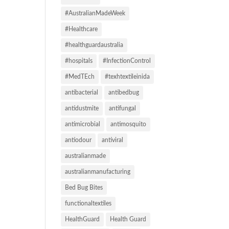
#AustralianMadeWeek
#Healthcare
#healthguardaustralia
#hospitals
#InfectionControl
#MedTEch
#texhtextileinida
antibacterial
antibedbug
antidustmite
antifungal
antimicrobial
antimosquito
antiodour
antiviral
australianmade
australianmanufacturing
Bed Bug Bites
functionaltextiles
HealthGuard
Health Guard