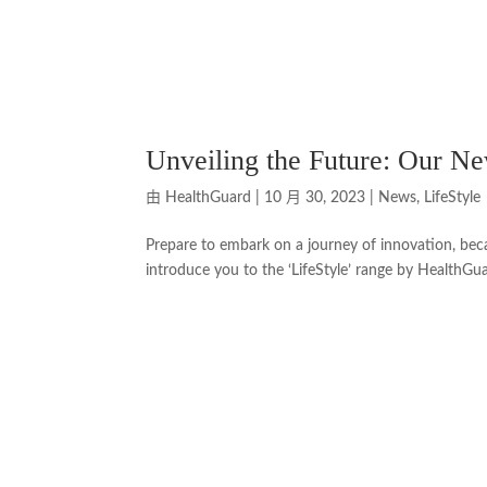
Unveiling the Future: Our Ne
由
HealthGuard
|
10 月 30, 2023
|
News
,
LifeStyle
Prepare to embark on a journey of innovation, becaus
introduce you to the ‘LifeStyle’ range by HealthGuar