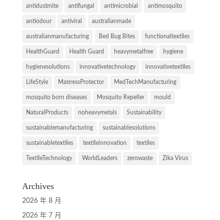
antidustmite
antifungal
antimicrobial
antimosquito
antiodour
antiviral
australianmade
australianmanufacturing
Bed Bug Bites
functionaltextiles
HealthGuard
Health Guard
heavymetalfree
hygiene
hygienesolutions
innovativetechnology
innovativetextiles
LifeStyle
MattressProtector
MedTechManufacturing
mosquito born diseases
Mosquito Repeller
mould
NaturalProducts
noheavymetals
Sustainability
sustainablemanufacturing
sustainablesolutions
sustainabletextiles
textileinnovation
textiles
TextileTechnology
WorldLeaders
zerowaste
Zika Virus
Archives
2026 年 8 月
2026 年 7 月